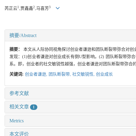
1
2
3
芮正云
,贾鑫鑫
,马喜芳
摘要/Abstract
摘要：
本文从人际协同视角探讨创业者谦逊和团队断裂带弥合对创
发现：(1)创业者谦逊对创业成长有倒U型影响。(2) 团队断裂
系。即，创业者的社交敏锐性越强，创业者谦逊对团队断裂带弥合
关键词:
创业者谦逊,
团队断裂带,
社交敏锐性,
创业成长
参考文献
相关文章
1
Metrics
本文评价