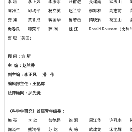
李
垣
李正风
李廉水
汪前进
吴建南
武夷山
陈雅兰
邱均平
杨立
英
赵兰香
柳卸林
高志前
龚
旭
黄鲁成
蒋国华
鲁若愚
隋映辉
葛宝山
樊春良
穆荣平
薛
澜
魏
江
R
onald Rousseau
（
比利
曹 聪
（
美国
）
顾 问：方 新
主 编：赵兰香
副主编：李正风 潜 伟
编辑部主任：王艳辉
法律顾问：罗先觉
《科学学研究》首届青年编委：
梅
亮
李
欣
曾德麟
徐
源
周江华
许冠南
鞠晓生
熊鸿儒
苏
屹
火
栋
武建龙
宋艳辉