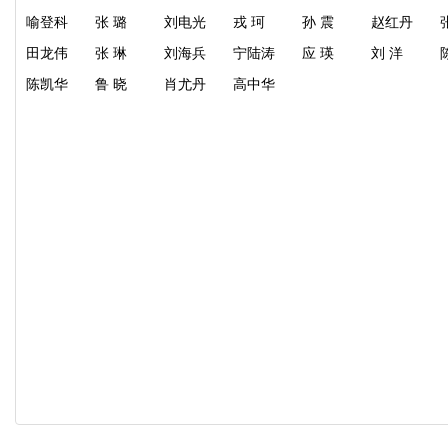
喻登科
张
璐
刘电光
戎
珂
孙
震
赵红丹
田龙伟
张
琳
刘海兵
宁陆涛
应
瑛
刘
洋
陈凯华
鲁
晓
肖尤丹
高中华