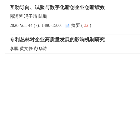
互动导向、试验与数字化新创企业创新绩效
郭润萍 冯子晴 陆鹏
2026 Vol. 44 (7): 1490-1500.
摘要 (
32
)
专利丛林对企业高质量发展的影响机制研究
李鹏 黄文静 彭华涛
2026 Vol. 44 (7): 1501-1512.
摘要 (
38
)
前沿与观点
人工智能政策何以赋能新质生产力? ———来自国家新一
罗亚萍 吴健贤
2026 Vol. 44 (7): 1513-1522.
摘要 (
38
)
数字技术创新对服务业新质化发展的影响研究
宋培 艾阳 李琳 陈晓英
2026 Vol. 44 (7): 1523-1535.
摘要 (
26
)