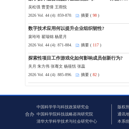
吴松强 曹雯倩 王雨悦
2026 Vol. 44 (4): 859-870.
摘要 (
98
)
数字技术应用何以提升企业组织韧性?
裴玲玲 翟瑞锦 杨星月
2026 Vol. 44 (4): 871-884.
摘要 (
117
)
探索性项目工作游戏化如何影响成员创新行为?
关月 朱方伟 张骞文 杨筱恬 张蕊
2026 Vol. 44 (4): 885-896.
摘要 (
82
)
中国科学学与科技政策研究会
版权所
合办
中国科学院科技战略咨询研究院
通讯地
清华大学科学技术与社会研究中心
本系